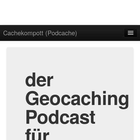
Cachekompott (Podcache)
Start
Admin
Archiv
der
Geocaching
Podcast
für