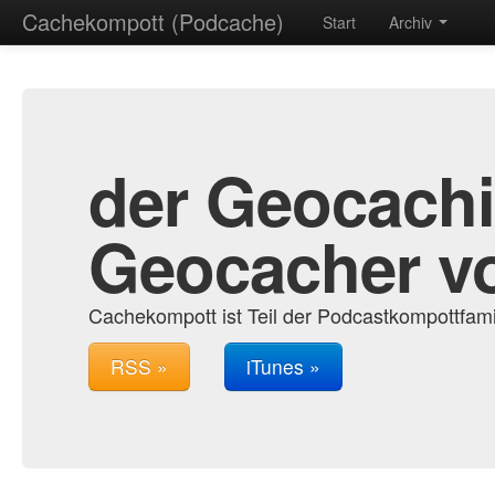
Cachekompott (Podcache)
Start
Archiv
der Geocachi
Geocacher v
Cachekompott ist Teil der Podcastkompottfam
RSS »
iTunes »