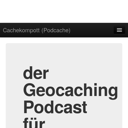
Cachekompott (Podcache)
Start
Admin
Archiv
der
Geocaching
Podcast
für