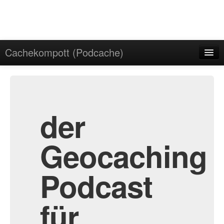
Cachekompott (Podcache)
Start
Admin
Archiv
der
Geocaching
Podcast
für