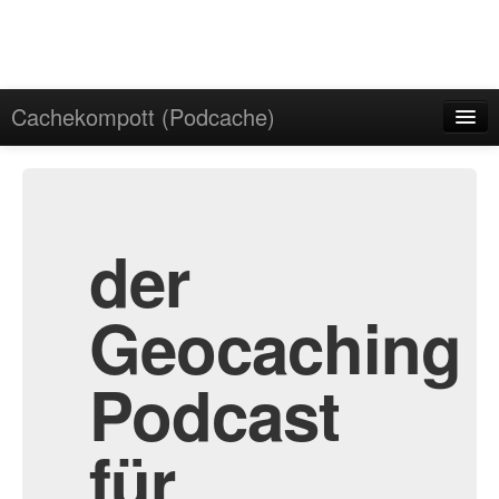
Cachekompott (Podcache)
Start
Admin
Archiv
der
Geocaching
Podcast
für