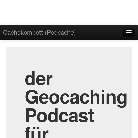
Cachekompott (Podcache)
Start
Admin
Archiv
der
Geocaching
Podcast
für