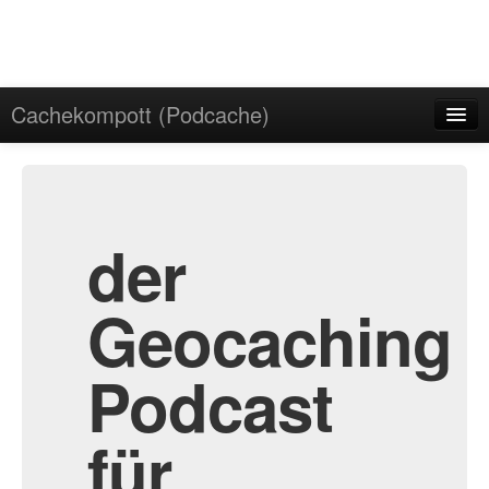
Cachekompott (Podcache)
Start
Admin
Archiv
der
Geocaching
Podcast
für