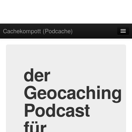
Cachekompott (Podcache)
Start
Admin
Archiv
der
Geocaching
Podcast
für