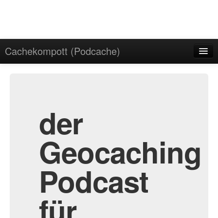
Cachekompott (Podcache)
Start
Admin
Archiv
der
Geocaching
Podcast
für