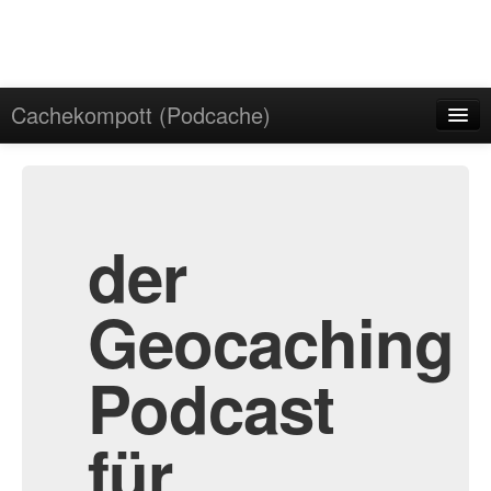
Cachekompott (Podcache)
Start
Admin
Archiv
der
Geocaching
Podcast
für