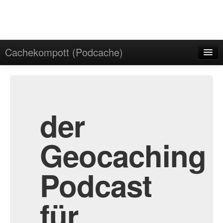
Cachekompott (Podcache)
Start
Admin
Archiv
der
Geocaching
Podcast
für