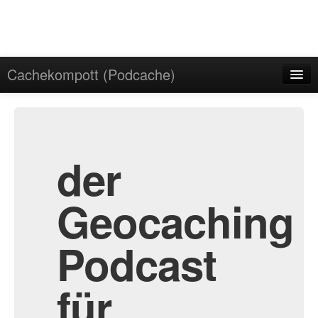
Cachekompott (Podcache)
Start
Admin
Archiv
der
Geocaching
Podcast
für