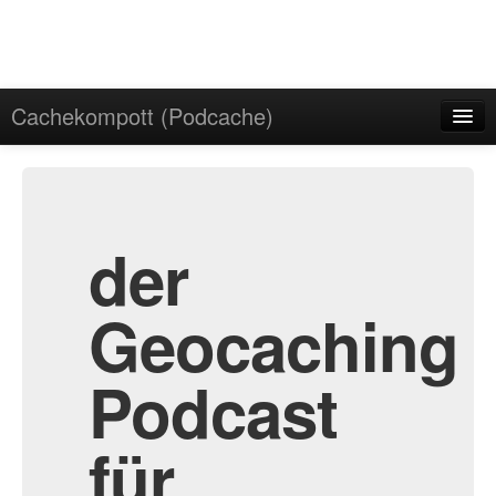
Cachekompott (Podcache)
Start
Admin
Archiv
der
Geocaching
Podcast
für